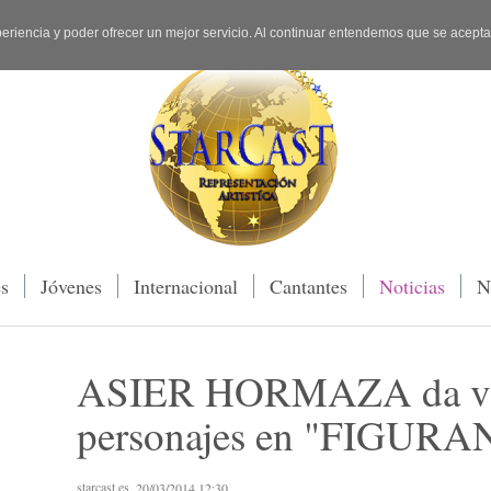
periencia y poder ofrecer un mejor servicio. Al continuar entendemos que se acept
es
Jóvenes
Internacional
Cantantes
Noticias
N
ASIER HORMAZA da vida
personajes en "FIGUR
starcast.es
, 20/03/2014 12:30