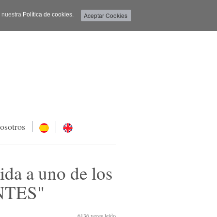
a nuestra
Política de cookies.
osotros
 a uno de los
ANTES"
6136
veces leído