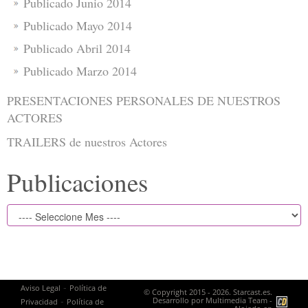
Publicado Junio 2014
Publicado Mayo 2014
Publicado Abril 2014
Publicado Marzo 2014
PRESENTACIONES PERSONALES DE NUESTROS
ACTORES
TRAILERS de nuestros Actores
Publicaciones
-
Aviso Legal
Política de
© Copyright 2015 - 2026. Starcast.es.
-
Desarrollo por
Multimedia Team
-
Privacidad
Política de