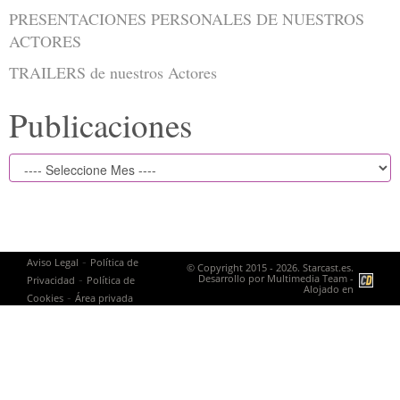
PRESENTACIONES PERSONALES DE NUESTROS
ACTORES
TRAILERS de nuestros Actores
Publicaciones
-
Aviso Legal
Política de
© Copyright 2015 - 2026. Starcast.es.
-
Desarrollo por
Multimedia Team
-
Privacidad
Política de
Alojado en
-
Cookies
Área privada