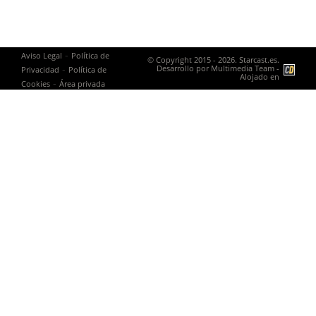
-
Aviso Legal
Política de
© Copyright 2015 - 2026. Starcast.es.
-
Desarrollo por
Multimedia Team
-
Privacidad
Política de
Alojado en
-
Cookies
Área privada