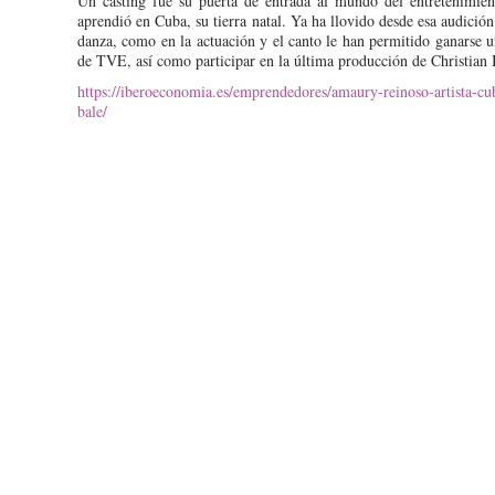
Un casting fue su puerta de entrada al mundo del entretenimien
aprendió en Cuba, su tierra natal. Ya ha llovido desde esa audición 
danza, como en la actuación y el canto le han permitido ganarse 
de TVE, así como participar en la última producción de Christian 
https://iberoeconomia.es/emprendedores/amaury-reinoso-artista-cub
bale/