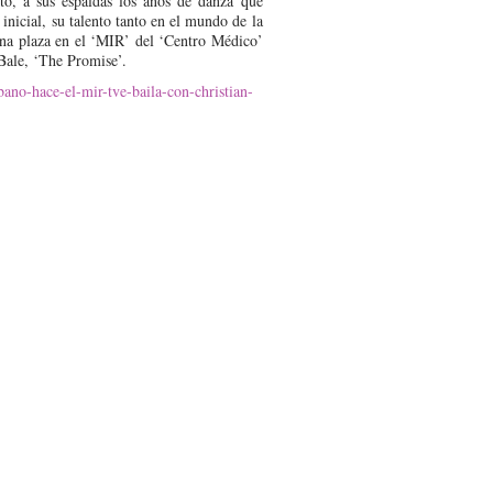
to, a sus espaldas los años de danza que
inicial, su talento tanto en el mundo de la
una plaza en el ‘MIR’ del ‘Centro Médico’
Bale, ‘The Promise’.
ano-hace-el-mir-tve-baila-con-christian-