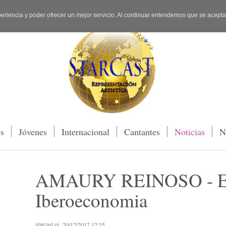
periencia y poder ofrecer un mejor servicio. Al continuar entendemos que se acept
es
Jóvenes
Internacional
Cantantes
Noticias
N
AMAURY REINOSO - Ent
Iberoeconomia
starcast.es
, 20/12/2017 12:35