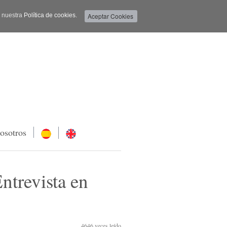
a nuestra
Política de cookies.
osotros
revista en
4646
veces leído