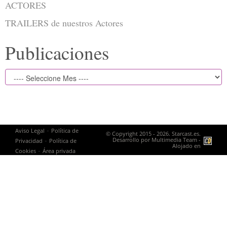
ACTORES
TRAILERS de nuestros Actores
Publicaciones
-
Aviso Legal
Política de
© Copyright 2015 - 2026. Starcast.es.
-
Desarrollo por
Multimedia Team
-
Privacidad
Política de
Alojado en
-
Cookies
Área privada