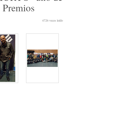
s Premios
4726
veces leído