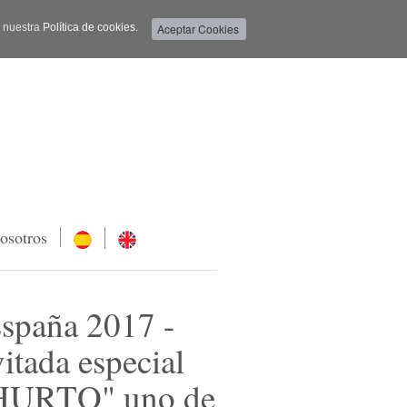
a nuestra
Política de cookies.
osotros
España 2017 -
itada especial
 "HURTO" uno de