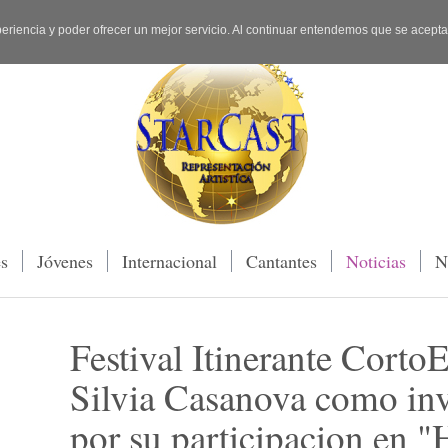
periencia y poder ofrecer un mejor servicio. Al continuar entendemos que se acept
es
Jóvenes
Internacional
Cantantes
Noticias
N
Festival Itinerante Corto
Silvia Casanova como inv
por su participacion en