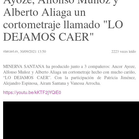
Alberto Aliaga un
cortometraje llamado "LO
DEJAMOS CAER"
starcast.es
, 30/09/2021 13:50
2223
veces leído
MINERVA SANTANA ha producido junto a 3 compañeros: Ancor Ayoze,
Alfonso Muñoz y Alberto Aliaga un cortometraje hecho con mucho cariño,
“LO DEJAMOS CAER”. Con la participación de Patricia Jiménez,
Alejandro Espinosa, Airam Santana y Vanessa Arrocha.
https://youtu.be/kKTF2jYQiE0