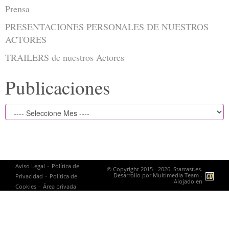
Prensa
PRESENTACIONES PERSONALES DE NUESTROS
ACTORES
TRAILERS de nuestros Actores
Publicaciones
-
Aviso Legal
Política de
© Copyright 2015 - 2026. Starcast.es.
-
Desarrollo por
Multimedia Team
-
Privacidad
Política de
Alojado en
-
Cookies
Área privada