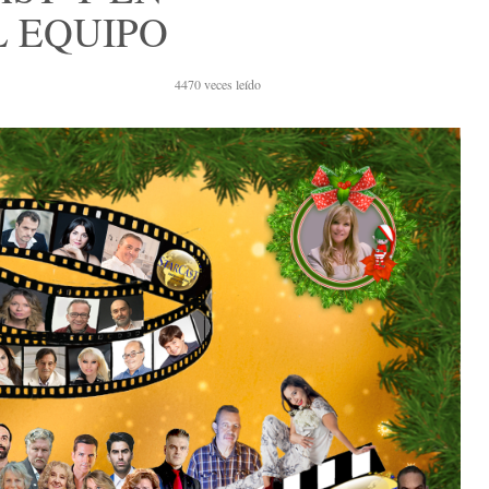
 EQUIPO
4470
veces leído