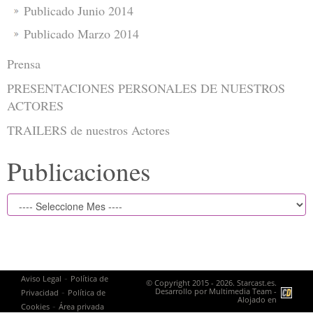
Publicado Junio 2014
Publicado Marzo 2014
Prensa
PRESENTACIONES PERSONALES DE NUESTROS
ACTORES
TRAILERS de nuestros Actores
Publicaciones
-
Aviso Legal
Política de
© Copyright 2015 - 2026. Starcast.es.
-
Desarrollo por
Multimedia Team
-
Privacidad
Política de
Alojado en
-
Cookies
Área privada