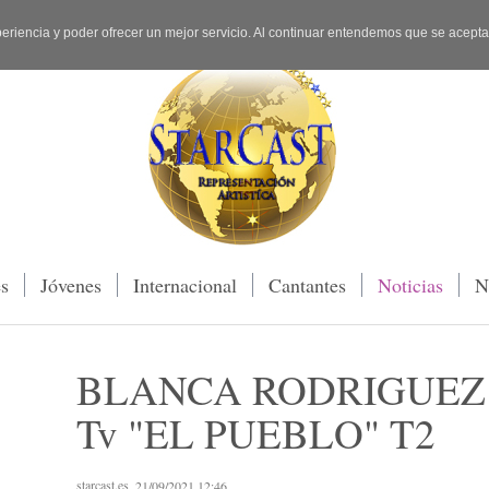
periencia y poder ofrecer un mejor servicio. Al continuar entendemos que se acept
es
Jóvenes
Internacional
Cantantes
Noticias
N
BLANCA RODRIGUEZ en 
Tv "EL PUEBLO" T2
starcast.es
, 21/09/2021 12:46