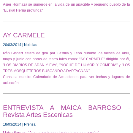
Asier Hormaza se sumerge en la vida de un apacible y pequeño pueblo de la
"Euskal Herria profunda"
AY CARMELE
20/03/2014 | Noticias
Iván Gisbert estara de gira por Castilla y León durante los meses de abril,
mayo y junio con obras de teatro tales como: "AY CARMELE" dirigida por él,
"LOS DIARIOS DE ADÁN Y EVA", "NOCHE DE HUMOR Y COMEDIA" y "LOS
TRES MOSQUETEROS BUSCANDO A DARTAGNAN".
Consulta nuestro Calendario de Actuaciones para ver fechas y lugares de
actuación.
ENTREVISTA A MAICA BARROSO -
Revista Artes Escenicas
18/03/2014 | Prensa
Maica Barroso: “Al teatro solo puedes dedicarte por pasión”