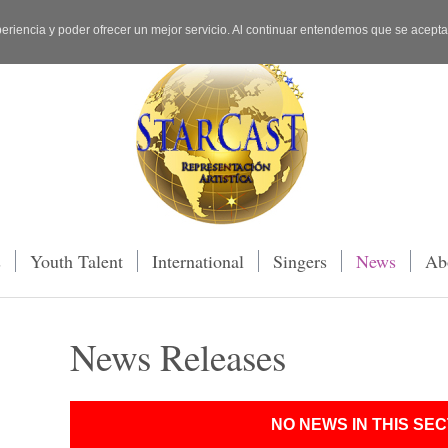
periencia y poder ofrecer un mejor servicio. Al continuar entendemos que se acept
s
Youth Talent
International
Singers
News
Ab
News Releases
NO NEWS IN THIS SEC