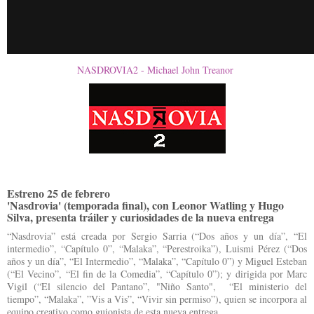
NASDROVIA2 - Michael John Treanor
Estreno 25 de febrero
'Nasdrovia' (temporada final), con Leonor Watling y Hugo
Silva, presenta tráiler y curiosidades de la nueva entrega
“Nasdrovia” está creada por Sergio Sarria (“Dos años y un día”, “El
intermedio”, “Capítulo 0”, “Malaka”, “Perestroika”), Luismi Pérez (“Dos
años y un día”, “El Intermedio”, “Malaka”, “Capítulo 0”) y Miguel Esteban
(“El Vecino”, “El fin de la Comedia”, “Capítulo 0”); y dirigida por Marc
Vigil (“El silencio del Pantano”, "Niño Santo", “El ministerio del
tiempo”, “Malaka”, ”Vis a Vis”, “Vivir sin permiso”), quien se incorpora al
equipo creativo como guionista de esta nueva entrega.