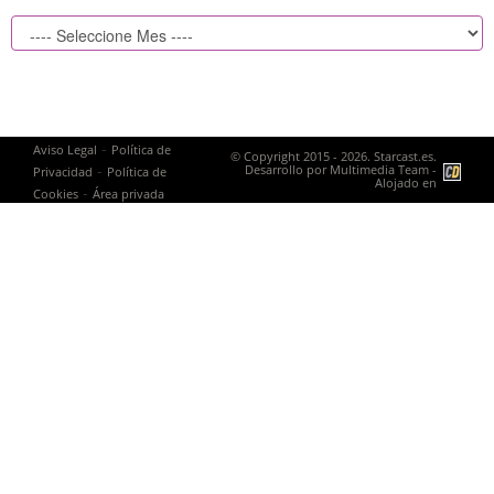
-
Aviso Legal
Política de
© Copyright 2015 - 2026. Starcast.es.
-
Desarrollo por
Multimedia Team
-
Privacidad
Política de
Alojado en
-
Cookies
Área privada