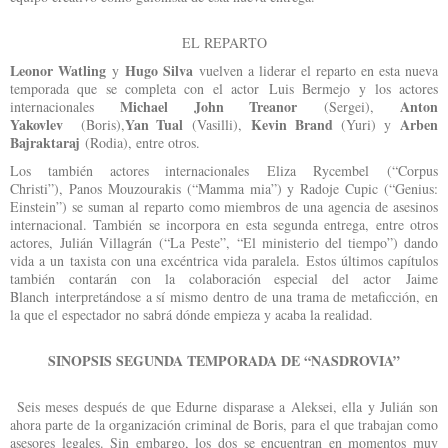
EL REPARTO
Leonor Watling
Hugo Silva
y
vuelven a liderar el reparto en esta nueva
temporada que se completa con el actor Luis Bermejo y los actores
Michael John Treanor
Anton
internacionales
(Sergei),
Yakovlev
Yan Tual
Kevin Brand
Arben
(Boris),
(Vasilli),
(Yuri) y
Bajraktaraj
(Rodia), entre otros.
Los también actores internacionales Eliza Rycembel (“Corpus
Christi”), Panos Mouzourakis (“Mamma mia”) y Radoje Cupic (“Genius:
Einstein”) se suman al reparto como miembros de una agencia de asesinos
internacional. También se incorpora en esta segunda entrega, entre otros
actores, Julián Villagrán (“La Peste”, “El ministerio del tiempo”) dando
vida a un taxista con una excéntrica vida paralela. Estos últimos capítulos
también contarán con la colaboración especial del actor Jaime
Blanch interpretándose a sí mismo dentro de una trama de metaficción, en
la que el espectador no sabrá dónde empieza y acaba la realidad.
SINOPSIS SEGUNDA TEMPORADA DE “NASDROVIA”
Seis meses después de que Edurne disparase a Aleksei, ella y Julián son
ahora parte de la organización criminal de Boris, para el que trabajan como
asesores legales. Sin embargo, los dos se encuentran en momentos muy