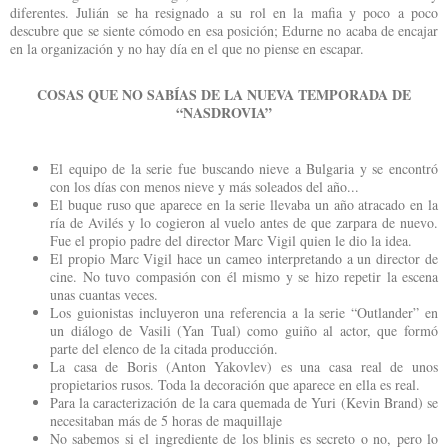
diferentes. Julián se ha resignado a su rol en la mafia y poco a poco
descubre que se siente cómodo en esa posición; Edurne no acaba de encajar
en la organización y no hay día en el que no piense en escapar.
COSAS QUE NO SABÍAS DE LA NUEVA TEMPORADA DE
“NASDROVIA”
El equipo de la serie fue buscando nieve a Bulgaria y se encontró
con los días con menos nieve y más soleados del año...
El buque ruso que aparece en la serie llevaba un año atracado en la
ría de Avilés y lo cogieron al vuelo antes de que zarpara de nuevo.
Fue el propio padre del director Marc Vigil quien le dio la idea.
El propio Marc Vigil hace un cameo interpretando a un director de
cine. No tuvo compasión con él mismo y se hizo repetir la escena
unas cuantas veces.
Los guionistas incluyeron una referencia a la serie “Outlander” en
un diálogo de Vasili (Yan Tual) como guiño al actor, que formó
parte del elenco de la citada producción.
La casa de Boris (Anton Yakovlev) es una casa real de unos
propietarios rusos. Toda la decoración que aparece en ella es real.
Para la caracterización de la cara quemada de Yuri (Kevin Brand) se
necesitaban más de 5 horas de maquillaje
No sabemos si el ingrediente de los blinis es secreto o no, pero lo