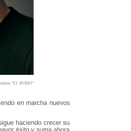
 Andaluz "EL RUBIO"
iendo en marcha nuevos
sigue haciendo crecer su
mayor éxito y suma ahora