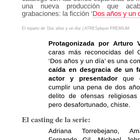
una nueva producción que aca
grabaciones: la ficción ‘
Dos años y un 
El reparto de ‘Dos años y un día’ | ATRESplayer PREMIUM
Protagonizada por Arturo V
caras más reconocidas del 
‘Dos años y un día’ es una c
caída en desgracia de un 
actor y presentador
que e
cumplir una pena de dos año
delito de ofensas religiosas
pero desafortunado, chiste.
El casting de la serie:
Adriana Torrebejano, Am
Fernando Gil, Michael John