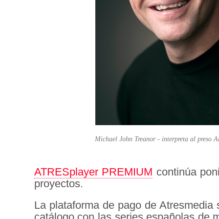
Michael John Treanor - interpreta al preso
ATRESplayer PREMIUM
continúa pon
proyectos.
La plataforma de pago de Atresmedia 
catálogo con las series españolas de 