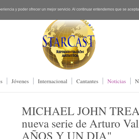
periencia y poder ofrecer un mejor servicio. Al continuar entendemos que se acept
es
Jóvenes
Internacional
Cantantes
Noticias
N
MICHAEL JOHN TREAN
nueva serie de Arturo Va
AÑOS Y UN DIA"