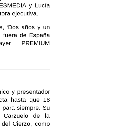
TRESMEDIA y Lucía
ora ejecutiva.
as, ‘Dos años y un
le fuera de España
ayer PREMIUM
mico y presentador
ecta hasta que 18
n para siempre. Su
 Carzuelo de la
n del Cierzo, como