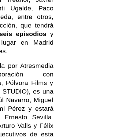
nti Ugalde, Paco
da, entre otros,
icción, que tendrá
seis episodios
y
 lugar en Madrid
es.
da por Atresmedia
boración con
, Pólvora Films y
STUDIO), es una
úl Navarro, Miguel
mi Pérez y estará
 Ernesto Sevilla.
turo Valls y Félix
jecutivos de esta