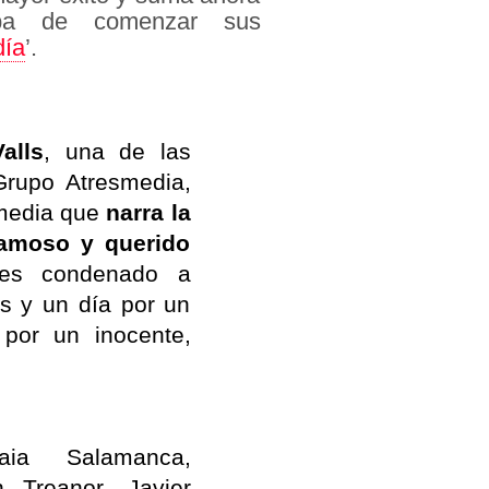
ba de comenzar sus
día
’.
alls
, una de las
Grupo Atresmedia,
omedia que
narra la
famoso y querido
s condenado a
s y un día por un
 por un inocente,
aia Salamanca,
 Treanor, Javier