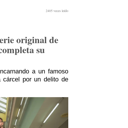
2405
veces leído
erie original de
ompleta su
n encarnando a un famoso
 cárcel por un delito de