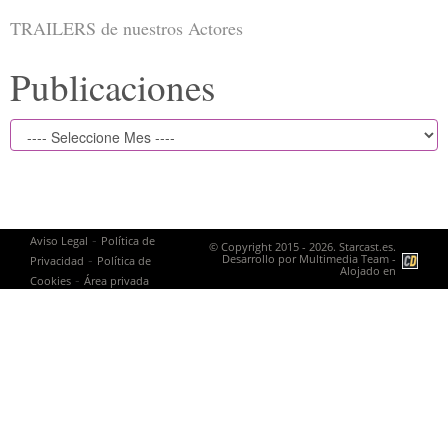
TRAILERS de nuestros Actores
Publicaciones
-
Aviso Legal
Política de
© Copyright 2015 - 2026. Starcast.es.
-
Desarrollo por
Multimedia Team
-
Privacidad
Política de
Alojado en
-
Cookies
Área privada