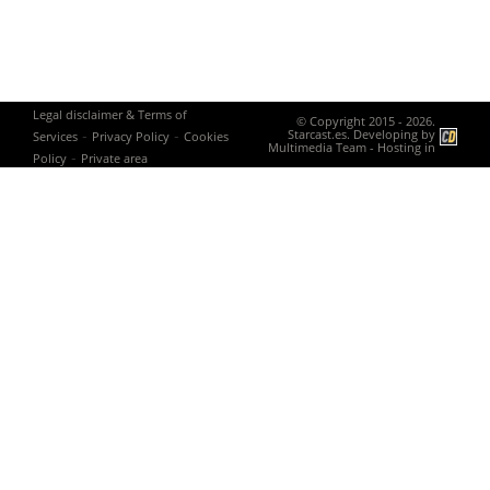
Legal disclaimer & Terms of
© Copyright 2015 - 2026.
-
-
Starcast.es. Developing by
Services
Privacy Policy
Cookies
Multimedia Team
- Hosting in
-
Policy
Private area