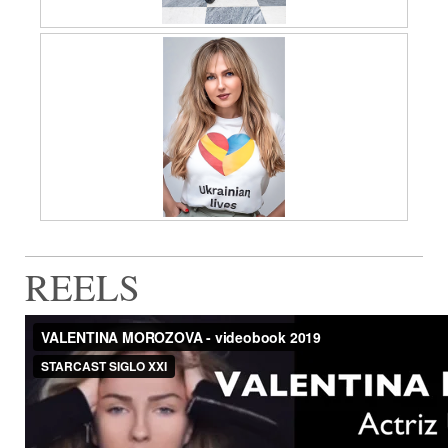
REELS