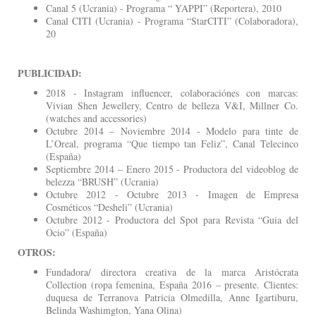
Canal 5 (Ucrania) - Programa “ YAPPI” (Reportera), 2010
Canal CITI (Ucrania) - Programa “StarCITI” (Colaboradora),
20
PUBLICIDAD:
2018 - Instagram influencer, colaboraciónes con marcas:
Vivian Shen Jewellery, Centro de belleza V&I, Millner Co.
(watches and accessories)
Octubre 2014 – Noviembre 2014 - Modelo para tinte de
L’Oreal, programa “Que tiempo tan Feliz”, Canal Telecinco
(España)
Septiembre 2014 – Enero 2015 - Productora del videoblog de
belezza “BRUSH” (Ucrania)
Octubre 2012 - Octubre 2013 - Imagen de Empresa
Cosméticos “Desheli” (Ucrania)
Octubre 2012 - Productora del Spot para Revista “Guia del
Ocio” (España)
OTROS:
Fundadora/ directora creativa de la marca Aristócrata
Collection (ropa femenina, España 2016 – presente. Clientes:
duquesa de Terranova Patricia Olmedilla, Anne Igartiburu,
Belinda Washimgton, Yana Olina)