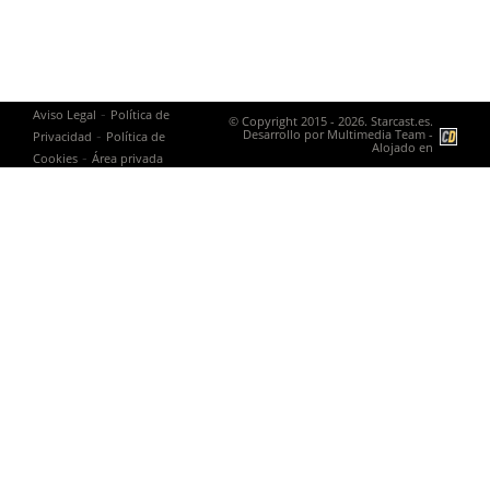
-
Aviso Legal
Política de
© Copyright 2015 - 2026. Starcast.es.
-
Desarrollo por
Multimedia Team
-
Privacidad
Política de
Alojado en
-
Cookies
Área privada