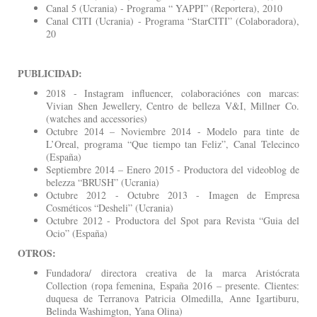
Canal 5 (Ucrania) - Programa “ YAPPI” (Reportera), 2010
Canal CITI (Ucrania) - Programa “StarCITI” (Colaboradora),
20
PUBLICIDAD:
2018 - Instagram influencer, colaboraciónes con marcas:
Vivian Shen Jewellery, Centro de belleza V&I, Millner Co.
(watches and accessories)
Octubre 2014 – Noviembre 2014 - Modelo para tinte de
L’Oreal, programa “Que tiempo tan Feliz”, Canal Telecinco
(España)
Septiembre 2014 – Enero 2015 - Productora del videoblog de
belezza “BRUSH” (Ucrania)
Octubre 2012 - Octubre 2013 - Imagen de Empresa
Cosméticos “Desheli” (Ucrania)
Octubre 2012 - Productora del Spot para Revista “Guia del
Ocio” (España)
OTROS:
Fundadora/ directora creativa de la marca Aristócrata
Collection (ropa femenina, España 2016 – presente. Clientes:
duquesa de Terranova Patricia Olmedilla, Anne Igartiburu,
Belinda Washimgton, Yana Olina)