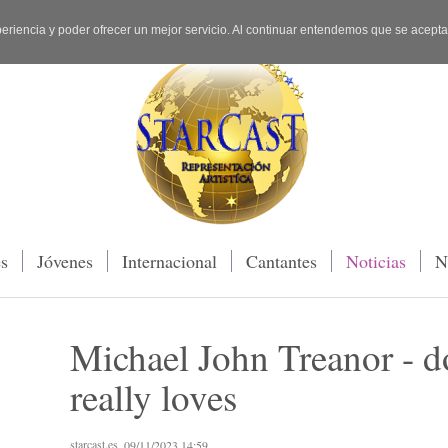
periencia y poder ofrecer un mejor servicio. Al continuar entendemos que se acept
es
Jóvenes
Internacional
Cantantes
Noticias
N
Michael John Treanor - d
really loves
starcast.es
, 09/11/2023 14:59