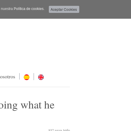
a nuestra
Política de cookies.
osotros
oing what he
937
veces leído