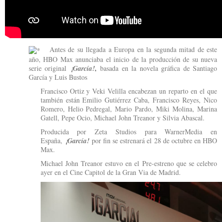
Antes de su llegada a Europa en la segunda mitad de este
año, HBO Max anunciaba el inicio de la producción de su nueva
,
serie original
¡García!
basada en la novela gráfica de Santiago
García y Luis Bustos
Francisco Ortiz y Veki Velilla encabezan un reparto en el que
también están Emilio Gutiérrez Caba, Francisco Reyes, Nico
Romero, Helio Pedregal, Mario Pardo, Miki Molina, Marina
Gatell, Pepe Ocio, Michael John Treanor y Silvia Abascal.
Producida por Zeta Studios para WarnerMedia en
España,
¡García!
por fin se estrenará el 28 de octubre en HBO
Max.
Michael John Treanor estuvo en el Pre-estreno que se celebro
ayer en el Cine Capitol de la Gran Via de Madrid.