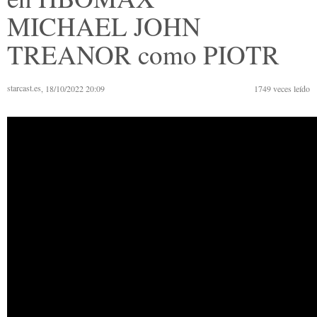
MICHAEL JOHN
TREANOR como PIOTR
starcast.es
, 18/10/2022 20:09
1749
veces leído