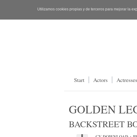
Utilizamos cookies propias y de terceros para mejorar la ex
Start
Actors
Actresse
GOLDEN LE
BACKSTREET BO
CV DOWNLOAD + Ph