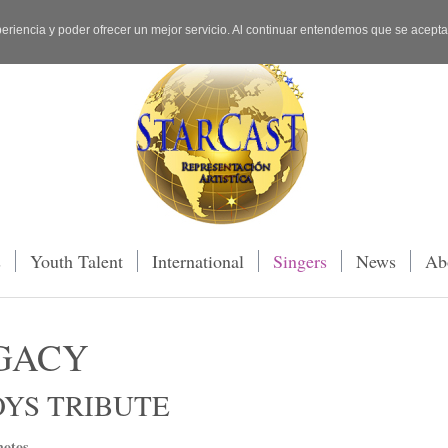
periencia y poder ofrecer un mejor servicio. Al continuar entendemos que se acept
s
Youth Talent
International
Singers
News
Ab
GACY
YS TRIBUTE
otos