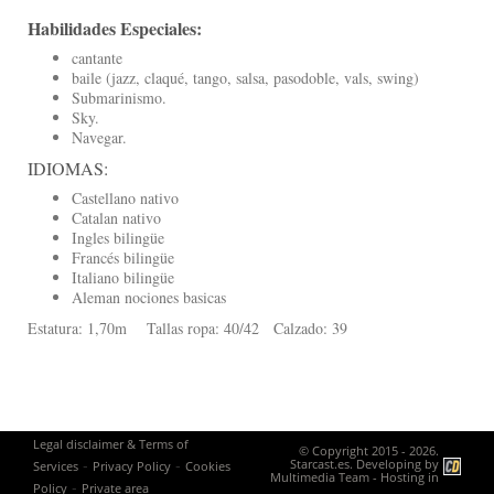
Habilidades Especiales:
cantante
baile (jazz, claqué, tango, salsa, pasodoble, vals, swing)
Submarinismo.
Sky.
Navegar.
IDIOMAS:
Castellano nativo
Catalan nativo
Ingles bilingüe
Francés bilingüe
Italiano bilingüe
Aleman nociones basicas
Estatura: 1,70m Tallas ropa: 40/42 Calzado: 39
Legal disclaimer & Terms of
© Copyright 2015 - 2026.
-
-
Starcast.es. Developing by
Services
Privacy Policy
Cookies
Multimedia Team
- Hosting in
-
Policy
Private area