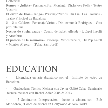
Golferichs
Romeo y Julieta
– Personaje:Sra. Montagú, Dir.Esteve Polls - Teatro
Victoria
El error de Dios...Tango
– Personaje:Varios, Dir.Cia. Les Troianes -
Teatro Principal de Badalona
3 + 3 = Calders
– Personaje:Varios , Dir. Armonía Rodriguez - Gira
por Cataluña
Noches de Sheherazade
- Cuento de Isabel Allende - L’Espai Insòlit
y Artenbrut
El palacio de la memoria
– Personaje: Varios papeles, Dir.Pep Gatell
y Montxo Algora - (Palau Sant Jordi)
EDUCATION
· Licenciada en arte dramático por el Instituto de teatro de
Barcelona.
· Graduadaen Técnica Meisner con Javier Galitó Caba. Seminario
técnica meisner con Rachel Adler 2008 & 2013
· 5 Seminarios Interpretacion frente la cámara con Bob
McAndrew, (Coach de actores en Hollywood & New York)