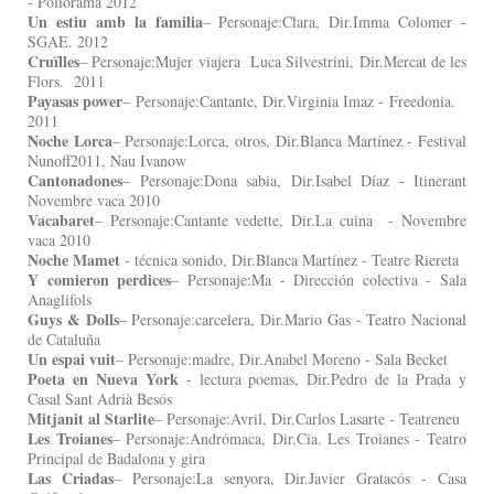
- Poliorama 2012
Un estiu amb la familia
– Personaje:Clara, Dir.Imma Colomer -
SGAE. 2012
Cruïlles
– Personaje:Mujer viajera Luca Silvestrini, Dir.Mercat de les
Flors. 2011
Payasas power
– Personaje:Cantante, Dir.Virginia Imaz - Freedonia.
2011
Noche Lorca
– Personaje:Lorca, otros, Dir.Blanca Martínez - Festival
Nunoff2011, Nau Ivanow
Cantonadones
– Personaje:Dona sabia, Dir.Isabel Díaz - Itinerant
Novembre vaca 2010
Vacabaret
– Personaje:Cantante vedette, Dir.La cuina - Novembre
vaca 2010
Noche Mamet
- técnica sonido, Dir.Blanca Martínez - Teatre Riereta
Y comieron perdices
– Personaje:Ma - Dirección colectiva - Sala
Anaglifols
Guys & Dolls
– Personaje:carcelera, Dir.Mario Gas - Teatro Nacional
de Cataluña
Un espai vuit
– Personaje:madre, Dir.Anabel Moreno - Sala Becket
Poeta en Nueva York
- lectura poemas, Dir.Pedro de la Prada y
Casal Sant Adrià Besós
Mitjanit al Starlite
– Personaje:Avril, Dir.Carlos Lasarte - Teatreneu
Les Troianes
– Personaje:Andrómaca, Dir.Cia. Les Troianes - Teatro
Principal de Badalona y gira
Las Criadas
– Personaje:La senyora, Dir.Javier Gratacós - Casa