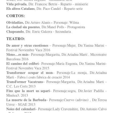
Vida privada
, Dir. Francesc Betriu - Reparto - miniserie
Els altres Catalans
, Dir. Paco Candel - Reparto serie
CORTOS:
Olvidadizo,
-
Dir.Arturo Alanis
Personaje: Wilma
L
a ciudad sin puentes
, Dir.Manel Polls - Protagonista
Ch
apeando
, Dir. Enric Galcera - Secundaria
TEATRO:
De amor y otras cuestiones
– Personaje:Mujer, Dir.Yanina Marini -
Festival Noviembre Vaca 2016
Meno…es más
– Personaje:Margarita, Dir.Ariadna Martí . Microteatre
Barcelona 2016
El camino del colibrí
– Personaje:María Eugenia, Dir.Yanina Marini-
Festival Novembre Vaca 2015
Transformer ocupar el mon
– Personaje:La monja, Dir.Ariadna
Marti - Fabra i coats fabrica de creació 2014
TransFormer Vacatrans
– Personaje:Margarita, Dir.Ariadna Marti -
C.C. Les Corts 2013
Fins que la mort us separi
– Personaje:sogra, Dir.Javier Padilla -
Minitea3. 2013
La muerte de la Barbuda
– Personaje:Cuervo (adivino) , Dir.Teresa
Urroz - SGAE 2013
Noies del calendari
– Personaje:Lady Cravenshire, Dir.Antonio Calvo