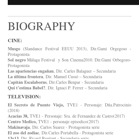
BIOGRAPHY
CINE:
Musgo
(Slandance Festival EEUU 2013), Dir.Gami Orgegoso -
Protagonista
Sol negro
Málaga Festival y Son Cinema2010. Dir.Gami Orbegozo-
Protagonista
L
as
apariencias engañan
, Dir. Carles Balaguer – Secundaria
L
a última frontera
, Dir. Manuel Cussó – Secundaria
C
apitán Escalaborns
, Dir.Carles Benpar - Secundaria
Qui t’estima Babel?
, Dir. Ignaci P. Ferrer – Secundaria
TELEVISION:
El Secreto de Puente Viejo,
TVE1 - Personaje: Dña.Patrocinio
(2018)
Acacias 38,
TVE1 - Personaje: Sra. de Fernandez de Castro(2017)
Centro Medico,
TVE1 - personaje episodico(2017)
Makinavaja
, Dir. Carlos Suarez - Protagonista serie
El zoo del zodiac
, Dir.Carles Portabella - Protagonista serie
13x13
, Dir. Ricard Regüant - Secundaria serie