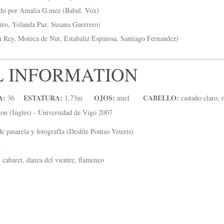
ido por Amalia G.mez (Babal. Vox)
eiro, Yolanda Paz, Susana Guerrero)
n Rey, Monica de Nut, Estabaliz Espinosa, Santiago Fernandez)
L INFORMATION
A:
ESTATURA:
OJOS:
CABELLO:
36
1,73m
miel
castaño claro, 
ion (Ingles) - Universidad de Vigo 2007
 pasarela y fotografIa (Desfile Pontus Veteris)
:
 cabaret, danza del vientre, flamenco