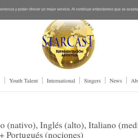
periencia y poder ofrecer un mejor servicio. Al continuar entendemos que se acept
s
Youth Talent
International
Singers
News
Ab
 (nativo), Inglés (alto), Italiano (med
+ Portugués (nociones)