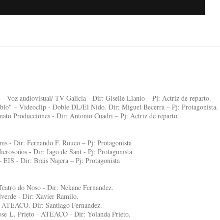
 Voz audiovisual/ TV Galicia - Dir: Giselle Llanio – Pj: Actriz de reparto.
lo" – Videoclip - Doble DL/El Nido. Dir: Miguel Becerra – Pj: Protagonista.
ato Producciones - Dir: Antonio Cuadri – Pj: Actriz de reparto.
lms - Dir: Fernando F. Rouco – Pj: Protagonista
crosoños - Dir: Iago de Sant - Pj: Protagonista
 EIS - Dir: Brais Najera – Pj: Protagonista
Teatro do Noso - Dir: Nekane Fernandez.
lverde - Dir: Xavier Ramilo.
- ATEACO. Dir: Santiago Fernandez.
se L. Prieto - ATEACO - Dir: Yolanda Prieto.