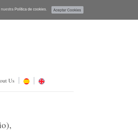
a nuestra
Política de cookies.
out Us
io),