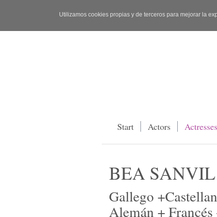
Utilizamos cookies propias y de terceros para mejorar la ex
Start
Actors
Actresse
BEA SANVIL
Gallego +Castellano
Alemán + Francés 