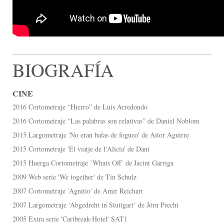
BIOGRAFÍA
CINE
2016 Cortometraje “Hierro” de Luis Arredondo
2016 Cortometraje “Las palabras son relativas” de Daniel Noblom
2015 Largometraje 'No eran balas de fogueo' de Aitor Aguirre
2015 Cortometraje 'El viatje de l'Alicia' de Dani
2015 Huerga Cortometraje `Whats Off’ de Jacint Garriga
2009 Web serie 'We together' de Tin Schulz
2007 Cortometraje 'Agnitio' de Amir Reichart
2007 Largometraje ‘Abgedreht in Stuttgart‘ de Jörn Precht
2005 Extra serie 'Cartbreak-Hotel' SAT1