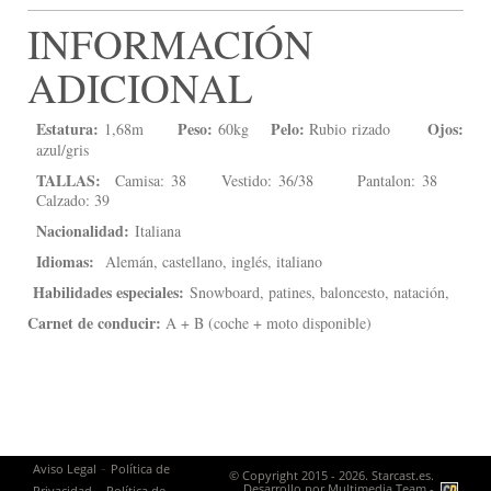
INFORMACIÓN
ADICIONAL
Estatura:
Peso:
Pelo:
Ojos:
1,68m
60kg
Rubio rizado
azul/gris
TALLAS:
Camisa: 38 Vestido: 36/38 Pantalon: 38
Calzado: 39
Nacionalidad:
Italiana
Idiomas:
Alemán, castellano, inglés, italiano
Habilidades especiales:
Snowboard, patines, baloncesto, natación,
Carnet de conducir:
A + B (coche + moto disponible)
-
Aviso Legal
Política de
© Copyright 2015 - 2026. Starcast.es.
-
Desarrollo por
Multimedia Team
-
Privacidad
Política de