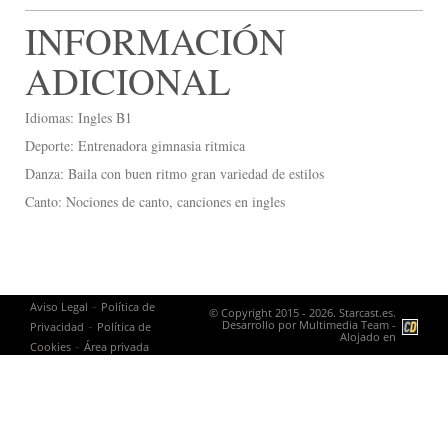
INFORMACIÓN
ADICIONAL
Idiomas: Ingles B1
Deporte: Entrenadora gimnasia ritmica
Danza: Baila con buen ritmo gran variedad de estilos
Canto: Nociones de canto, canciones en ingles
-
Aviso Legal
Política de
© Copyright 2015 - 2026. Starcast.es.
-
Desarrollo por
Multimedia Team
-
Privacidad
Política de
Alojado en
-
Cookies
Área privada