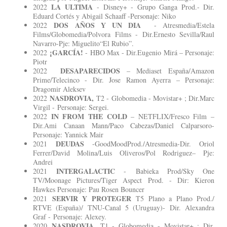
LA ULTIMA
2022
- Disney+ - Grupo Ganga Prod.- Dir.
Eduard Cortés y Abigail Schaaff -Personaje: Niko
DOS AÑOS Y UN DIA
2022
- Atresmedia/Estela
Films/Globomedia/Polvora Films - Dir.Ernesto Sevilla/Raul
Navarro-Pje: Miguelito“El Rubio”.
¡GARCÍA!
2022
- HBO Max - Dir.Eugenio Mirá – Personaje:
Piotr
DESAPARECIDOS
2022
– Mediaset España/Amazon
Prime/Telecinco - Dir. Jose Ramon Ayerra – Personaje:
Dragomir Aleksev
NASDROVIA,
2022
T2 - Globomedia - Movistar+ ; Dir.Marc
Virgil - Personaje: Sergei.
IN FROM THE COLD
2022
– NETFLIX/Fresco Film –
Dir.Ami Canaan Mann/Paco Cabezas/Daniel Calparsoro-
Personaje: Yannick Mair
DEUDAS
2021
-GoodMoodProd./Atresmedia-Dir. Oriol
Ferrer/David Molina/Luis Oliveros/Pol Rodriguez– Pje:
Andrei
INTERGALACTIC
2021
- Babieka Prod/Sky One
TV/Moonage Pictures/Tiger Aspect Prod. - Dir: Kieron
Hawkes Personaje: Pau Rosen Bouncer
SERVIR Y PROTEGER
2021
T5 Plano a Plano Prod./
RTVE (España)/ TNU-Canal 5 (Uruguay)- Dir. Alexandra
Graf - Personaje: Alexey.
NASDROVIA
2020
, T1 - Globomedia - Movistar+ ; Dir.