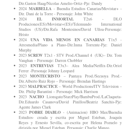
Dir.Gaston Haag/Nicolas Amelio-Ortiz–Pje: Dandy
MARBELLA
2024
- Buendia Estudios Canarias/Movistar+ -
Dir. Dani de la Torre - Personaje: John White
EL INMORTAL
2024
T2x6 - DLO
Produciones(ES)/Movistar+(ES)/Telemundo International
Studios (US)/Dir.Rafa Montesinos/David Ulloa-Personaje:
Hristo
UNA VIDA MENOS EN CANARIAS
2024
T1x5 -
Atresmedia/Plano a Plano-Dir.Inma Torrente-Pje: Daniel
Murphy
SCREW
2023
T2x1 - STV Prod./Channel 4 (UK)– Dir. Tom
Vaughan – Personaje: Darren Chobbler
ENTREVIAS
2023
T3x3– Alea Media/Netflix-Dir.Oriol
Ferrer -Personaje Johnny Leopard
MONTECRISTO
2023
– Pantaya Prod./Secuoya Prod.-
Dir.Alberto Ruiz Rojo – Personaje: Brendan Hastings
MALPRACTICE
2023
– World Productions/ITV Television –
Dir. Philip Barantini – Personaje: Mick Harrison
NACHO
2023
Lionsgate/StarzPlay/BambuProd./LaClaqueta-
Dir.Eduardo Casanova/David Pinillos/Beatriz Sanchis-Pje:
Agente James Clark
POBRE DIABLO
2023
- (Animacion) HBO Max/Buendia
Estudios- creada y escrita por Miguel Esteban, Joaquín
Reyes y Ernesto Sevilla, co-escrita por Helena Pozuelo y
dirigida por Miguel Esteban. Personaje: Charlie Mango.