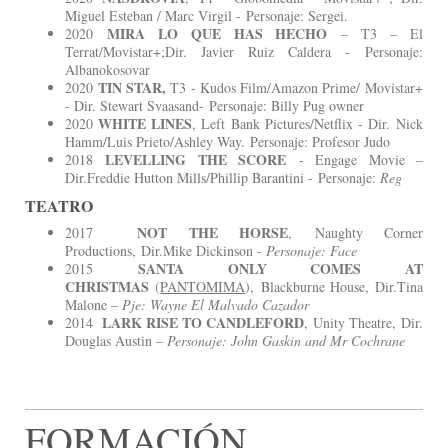
Miguel Esteban / Marc Virgil - Personaje: Sergei.
MIRA LO QUE HAS HECHO
2020
– T3 – El
Terrat/Movistar+;Dir. Javier Ruiz Caldera - Personaje:
Albanokosovar
TIN STAR,
2020
T3 - Kudos Film/Amazon Prime/ Movistar+
- Dir. Stewart Svaasand- Personaje: Billy Pug owner
WHITE LINES
2020
, Left Bank Pictures/Netflix - Dir. Nick
Hamm/Luis Prieto/Ashley Way. Personaje: Profesor Judo
LEVELLING THE SCORE
2018
- Engage Movie –
Dir.Freddie Hutton Mills/Phillip Barantini - Personaje:
Reg
TEATRO
NOT THE HORSE
2017
, Naughty Corner
Productions, Dir.Mike Dickinson -
Personaje: Face
SANTA ONLY COMES AT
2015
CHRISTMAS
(
PANTOMIMA
), Blackburne House, Dir.Tina
Malone –
Pje: Wayne El Malvado Cazador
LARK RISE TO CANDLEFORD
2014
, Unity Theatre, Dir.
Douglas Austin –
Personaje: John Gaskin and Mr Cochrane
FORMACIÓN