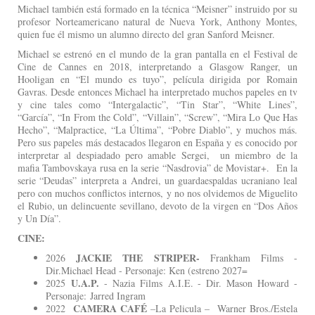
Michael también está formado en la técnica “Meisner” instruido por su
profesor Norteamericano natural de Nueva York, Anthony Montes,
quien fue él mismo un alumno directo del gran Sanford Meisner.
Michael se estrenó en el mundo de la gran pantalla en el Festival de
Cine de Cannes en 2018, interpretando a Glasgow Ranger, un
Hooligan en “El mundo es tuyo”, película dirigida por Romain
Gavras. Desde entonces Michael ha interpretado muchos papeles en tv
y cine tales como “Intergalactic”, “Tin Star”, “White Lines”,
“García”, “In From the Cold”, “Villain”, “Screw”, “Mira Lo Que Has
Hecho”, “Malpractice, “La Última”, “Pobre Diablo”, y muchos más.
Pero sus papeles más destacados llegaron en España y es conocido por
interpretar al despiadado pero amable Sergei, un miembro de la
mafia Tambovskaya rusa en la serie “Nasdrovia” de Movistar+. En la
serie “Deudas” interpreta a Andrei, un guardaespaldas ucraniano leal
pero con muchos conflictos internos, y no nos olvidemos de Miguelito
el Rubio, un delincuente sevillano, devoto de la virgen en “Dos Años
y Un Día”.
CINE:
JACKIE THE STRIPER-
2026
Frankham Films -
Dir.Michael Head - Personaje: Ken (estreno 2027=
U.A.P.
2025
- Nazia Films A.I.E. - Dir. Mason Howard -
Personaje: Jarred Ingram
CAMERA CAFÉ
2022
–La Pelicula – Warner Bros./Estela