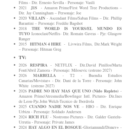
Films - Dir. Ernesto Sevilla - Personaje: Vasili
J1S
2021
- Amazon Prime/First Word Tree Productions –
Dir. Jay Cunningham – Personaje: Joe
VILLAIN
2020
- Ascendant Films/Saban Films – Dir. Phillip
Barantini – Personaje: Freddie Bagshot
THE WORLD IS YOURS/EL MUNDO ES
2018
TUYO
Iconoclast/Netflix- Dir. Romain Gavras - Pje: Glasgow
Ranger
HITMAN 4 HIRE
2015
- Livwira Films, Dir.Mark Wright
– Personaje: Hitman Greg
TV:
RESPIRA
2026
- NETFLIX - Dir.David Pinillos/Marta
Font/Abril Zamora - Personaje: Milosevic (estreno 2027)
MARBELLA
2026
- T2 - Buendia Estudios
Canarias/Movistar+ - Dir. Dani de la Torre - Personaje: John
White (estreno 2027)
PADRE NO HAY MAS QUE UNO (Nido Repleto)
2026
-
Amazon Prime/Atresmedia/Bowfinger Intl. Pictures- Dir.Ines
de Leon-Pje.John Welch-Tecnico de Iberdrola
CUANDO NADIE NOS VE
2025
– HBO – Dir. Enrique
Urbizu - Personaje: Soldado Andersen
RICH FLU
2024
- Nostromo Pictures - Dir. Galder Gaxtelu-
Urrutia - Personaje: Private James
HAY ALGO EN EL BOSQUE
2024
–Gloriamundi/Disney+ -