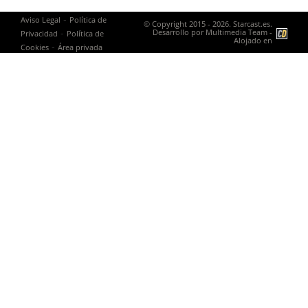
-
Aviso Legal
Política de
© Copyright 2015 - 2026. Starcast.es.
-
Desarrollo por
Multimedia Team
-
Privacidad
Política de
Alojado en
-
Cookies
Área privada