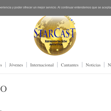
periencia y poder ofrecer un mejor servicio. Al continuar entendemos que se acept
es
Jóvenes
Internacional
Cantantes
Noticias
N
IO
s