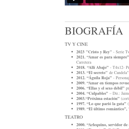
BIOGRAFÍA
TV Y CINE
2023 "Cristo y Rey"
- Serie T
2021. “Amar es para siempre
Carretera
2018. “Allí Abajo”
- T4x12- Pro
2013. “El secreto"
de Candela"-
2012. “Águila Roja”
- Personaj
2009. “Amar en tiempos revue
2006. “Ellas y el sexo débil”
pr
2004. “Culpables”
– Dir.: Jaim
2003.“Próxima estación”
(cort
1997. “Lo que parió la gata”
1989. “El último romántico”,
“
TEATRO​
2000. “Arlequino, servidor de