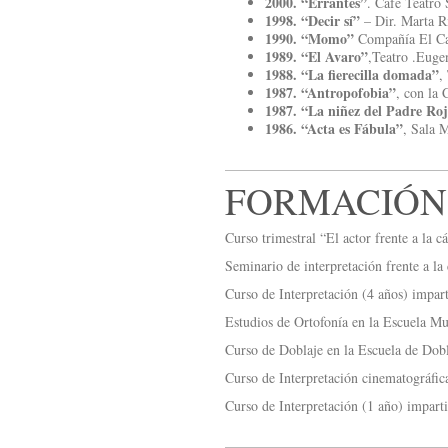
2000. “Errantes”
. Café Teatro 
1998. “Decir sí”
– Dir. Marta R
1990. “Momo”
Compañía El Car
1989. “El Avaro”
,Teatro .Euge
1988. “La fierecilla domada”
,
1987. “Antropofobia”
, con la 
1987. “La niñez del Padre Roj
1986. “Acta es Fábula”
, Sala 
FORMACIÓN
Curso trimestral “El actor frente a la 
Seminario de interpretación frente a 
Curso de Interpretación (4 años) impart
Estudios de Ortofonía en la Escuela Mu
Curso de Doblaje en la Escuela de Dob
Curso de Interpretación cinematográfic
Curso de Interpretación (1 año) impart