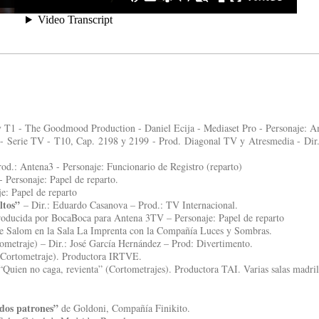
v T1 - The Goodmood Production - Daniel Ecija - Mediaset Pro - Personaje: Am
”
- Serie TV - T10, Cap. 2198 y 2199 - Prod. Diagonal TV y Atresmedia - Dir
d.: Antena3 - Personaje: Funcionario de Registro (reparto)
 Personaje: Papel de reparto.
e: Papel de reparto
ltos”
– Dir.: Eduardo Casanova – Prod.: TV Internacional.
oducida por BocaBoca para Antena 3TV – Personaje: Papel de reparto
e Salom en la Sala La Imprenta con la Compañía Luces y Sombras.
ometraje) – Dir.: José García Hernández – Prod: Divertimento.
(Cortometraje). Productora IRTVE.
Quien no caga, revienta” (Cortometrajes). Productora TAI. Varias salas madril
 dos patrones”
de Goldoni, Compañía Finikito.