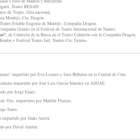
Salas Crisol de Madrid y Barcelona.
igarti. Teatro RESAD.
ro de Tespis. Gira nacional.
nia Montijo, Cia. Dragón.
 Teatro Estable Eugenia de Montijo, Compañía Dragón.
Compañía Grumo en el Festival de Teatro Internacional de Nantes.
as”
, de Calderón de la Barca en el Teatro Calderón con la Compañía Dragón.
Mirador,+ Festival Teatro Intl. Nantes Cia. Grumo.
cámara” impartido por Eva Lesmes y Sara Bilbatua en la Central de Cine.
la cámara impartido por José Luis García Sánchez en ASGAE.
ido por Jorge Eines.
sic Vox, impartidos por Matilde Fluixas.
laje Tauro
a impartido por Iñaki Aierra
ido por David Amitín.