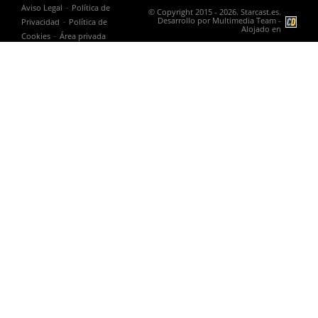
-
Aviso Legal
Política de
© Copyright 2015 - 2026. Starcast.es.
-
Desarrollo por
Multimedia Team
-
Privacidad
Política de
Alojado en
-
Cookies
Área privada