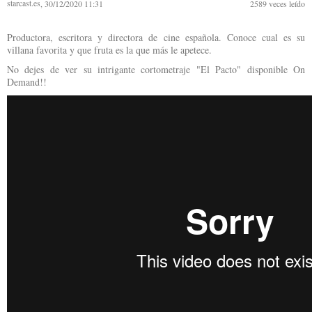
starcast.es
, 30/12/2020 11:31
2589
veces leído
Productora, escritora y directora de cine española. Conoce cual es su
villana favorita y que fruta es la que más le apetece.
No dejes de ver su intrigante cortometraje "El Pacto" disponible On
Demand!!