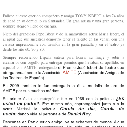
Fallece nuestro querido compañero y amigo TONY ISBERT a los 74 años
de edad en su domicilio en Santander. Un gran artista y una gran persona,
siempre alegre y lleno de energia.
Nieto del grandioso Pepe Isbert y de la maravillosa actriz Maria Isbert, el
al igual que sus ancestros demostro tener el talento en las venas, con una
carrera impresionante con triunfos en la gran pantalla y en el teatro ya
desde los año 60, 70 y 80.
Siempre recorriendo España entera para honrar su linaje y subir a
escenarios con orgullo para entregar premios que llevaban su apellido, en
especial con AMITE, entregando
el Premio José Isbert de Teatro que
AMITE
otorga anualmente la Asociación
(Asociación de Amigos de
los Teatros de España).
En 2009 tambien le fue entregada a él
la medalla de oro de
AMITE
por sus muchos méritos.
cinematográfico
¿Es
Su primer éxito
fue en 1969 con la película
usted mi padre?
.
Ese mismo año, coprotagonizó junto a a la
Marisol
Carola de día, Carola de
actriz
la película
noche
Daniel Rey
dando vida al personaje de
.
Descansa en Paz querido amigo, ya te echamos de menos. Algun
dia volveremos a encontrarnos. Ha sido un verdadero placer