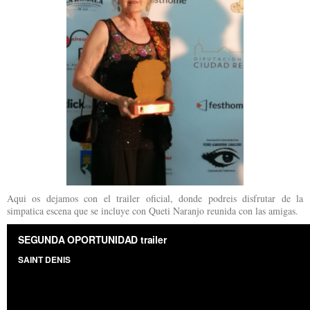
Aqui os dejamos con el trailer oficial, donde podreis disfrutar de la
simpatica escena que se incluye con Queti Naranjo reunida con las amigas.