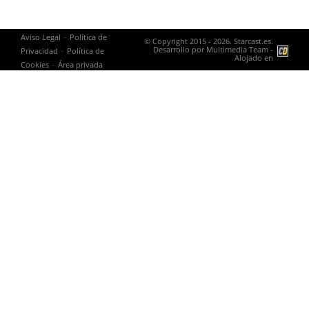
-
Aviso Legal
Política de
© Copyright 2015 - 2026. Starcast.es.
-
Desarrollo por
Multimedia Team
-
Privacidad
Política de
Alojado en
-
Cookies
Área privada