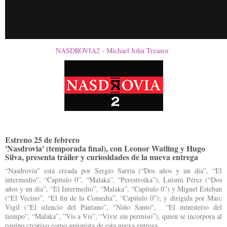
NASDROVIA2 - Michael John Treanor
Estreno 25 de febrero
'Nasdrovia' (temporada final), con Leonor Watling y Hugo
Silva, presenta tráiler y curiosidades de la nueva entrega
“Nasdrovia” está creada por Sergio Sarria (“Dos años y un día”, “El
intermedio”, “Capítulo 0”, “Malaka”, “Perestroika”), Luismi Pérez (“Dos
años y un día”, “El Intermedio”, “Malaka”, “Capítulo 0”) y Miguel Esteban
(“El Vecino”, “El fin de la Comedia”, “Capítulo 0”); y dirigida por Marc
Vigil (“El silencio del Pantano”, "Niño Santo", “El ministerio del
tiempo”, “Malaka”, ”Vis a Vis”, “Vivir sin permiso”), quien se incorpora al
equipo creativo como guionista de esta nueva entrega.