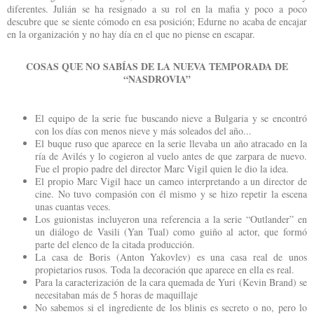
diferentes. Julián se ha resignado a su rol en la mafia y poco a poco
descubre que se siente cómodo en esa posición; Edurne no acaba de encajar
en la organización y no hay día en el que no piense en escapar.
COSAS QUE NO SABÍAS DE LA NUEVA TEMPORADA DE
“NASDROVIA”
El equipo de la serie fue buscando nieve a Bulgaria y se encontró
con los días con menos nieve y más soleados del año...
El buque ruso que aparece en la serie llevaba un año atracado en la
ría de Avilés y lo cogieron al vuelo antes de que zarpara de nuevo.
Fue el propio padre del director Marc Vigil quien le dio la idea.
El propio Marc Vigil hace un cameo interpretando a un director de
cine. No tuvo compasión con él mismo y se hizo repetir la escena
unas cuantas veces.
Los guionistas incluyeron una referencia a la serie “Outlander” en
un diálogo de Vasili (Yan Tual) como guiño al actor, que formó
parte del elenco de la citada producción.
La casa de Boris (Anton Yakovlev) es una casa real de unos
propietarios rusos. Toda la decoración que aparece en ella es real.
Para la caracterización de la cara quemada de Yuri (Kevin Brand) se
necesitaban más de 5 horas de maquillaje
No sabemos si el ingrediente de los blinis es secreto o no, pero lo