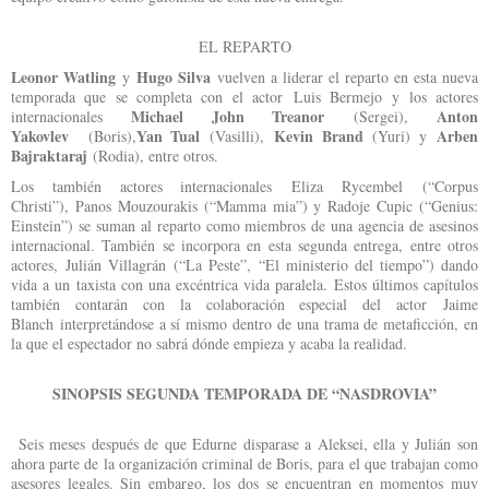
EL REPARTO
Leonor Watling
Hugo Silva
y
vuelven a liderar el reparto en esta nueva
temporada que se completa con el actor Luis Bermejo y los actores
Michael John Treanor
Anton
internacionales
(Sergei),
Yakovlev
Yan Tual
Kevin Brand
Arben
(Boris),
(Vasilli),
(Yuri) y
Bajraktaraj
(Rodia), entre otros.
Los también actores internacionales Eliza Rycembel (“Corpus
Christi”), Panos Mouzourakis (“Mamma mia”) y Radoje Cupic (“Genius:
Einstein”) se suman al reparto como miembros de una agencia de asesinos
internacional. También se incorpora en esta segunda entrega, entre otros
actores, Julián Villagrán (“La Peste”, “El ministerio del tiempo”) dando
vida a un taxista con una excéntrica vida paralela. Estos últimos capítulos
también contarán con la colaboración especial del actor Jaime
Blanch interpretándose a sí mismo dentro de una trama de metaficción, en
la que el espectador no sabrá dónde empieza y acaba la realidad.
SINOPSIS SEGUNDA TEMPORADA DE “NASDROVIA”
Seis meses después de que Edurne disparase a Aleksei, ella y Julián son
ahora parte de la organización criminal de Boris, para el que trabajan como
asesores legales. Sin embargo, los dos se encuentran en momentos muy