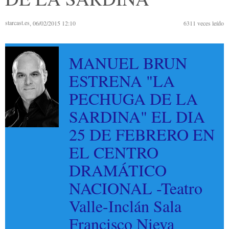
starcast.es
, 06/02/2015 12:10
6311
veces leído
MANUEL BRUN
ESTRENA "LA
PECHUGA DE LA
SARDINA" EL DIA
25 DE FEBRERO EN
EL CENTRO
DRAMÁTICO
NACIONAL -Teatro
Valle-Inclán Sala
Francisco Nieva