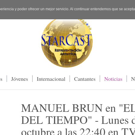
periencia y poder ofrecer un mejor servicio. Al continuar entendemos que se acept
es
Jóvenes
Internacional
Cantantes
Noticias
N
MANUEL BRUN en "EL
DEL TIEMPO" - Lunes d
octubre a las 22:40 en 