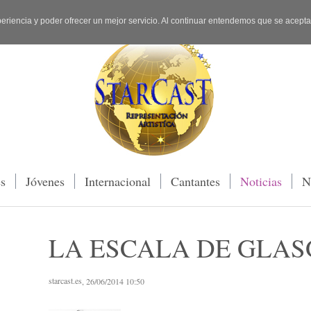
periencia y poder ofrecer un mejor servicio. Al continuar entendemos que se acept
es
Jóvenes
Internacional
Cantantes
Noticias
N
LA ESCALA DE GLA
starcast.es
, 26/06/2014 10:50