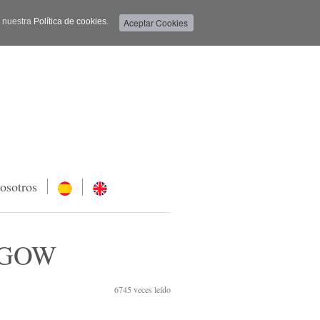
a nuestra
Política de cookies.
osotros
SGOW
6745
veces leído