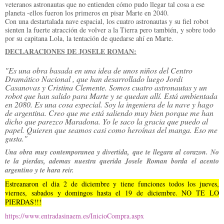
veteranos astronautas que no entienden cómo pudo llegar tal cosa a ese
planeta -ellos fueron los primeros en pisar Marte en 2040.
Con una destartalada nave espacial, los cuatro astronautas y su fiel robot
sienten la fuerte atracción de volver a la Tierra pero también, y sobre todo
por su capitana Lola, la tentación de quedarse ahí en Marte.
DECLARACIONES DE JOSELE ROMAN:
"Es una obra basada en una idea de unos niños del Centro
Dramático Nacional , que han desarrollado luego Jordi
Casanovas y Cristina Clemente. Somos cuatro astronautas y un
robot que han salido para Marte y se quedan allí. Está ambientada
en 2080. Es una cosa especial. Soy la ingeniera de la nave y hago
de argentina. Creo que me está saliendo muy bien porque me han
dicho que parezco Maradona. Yo le saco la gracia que puedo al
papel. Quieren que seamos casi como heroínas del manga. Eso me
gusta."
Una obra muy contemporanea y divertida, que te llegara al corazon. No
te la pierdas, ademas nuestra querida Josele Roman borda el acento
argentino y te hara reir.
Estreanaron el dia 2 de diciembre y tiene funciones todos los jueves,
viernes, sabados y domingos hasta el 19 de diciembre. NO TE LO
PIERDAS!!!
https://www.entradasinaem.es/InicioCompra.aspx