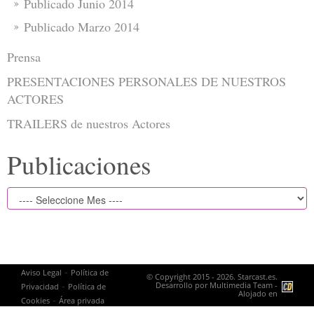
Publicado Junio 2014
Publicado Marzo 2014
Prensa
PRESENTACIONES PERSONALES DE NUESTROS
ACTORES
TRAILERS de nuestros Actores
Publicaciones
-
Aviso Legal
Política de
© Copyright 2015 - 2026. Starcast.es.
-
Desarrollo por
Multimedia Team
-
Privacidad
Política de
Alojado en
-
Cookies
Área privada