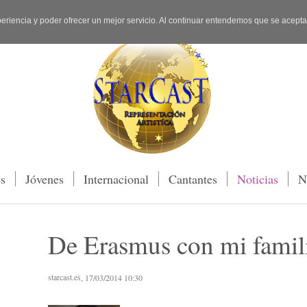
periencia y poder ofrecer un mejor servicio. Al continuar entendemos que se acept
es
Jóvenes
Internacional
Cantantes
Noticias
N
De Erasmus con mi famil
starcast.es
, 17/03/2014 10:30