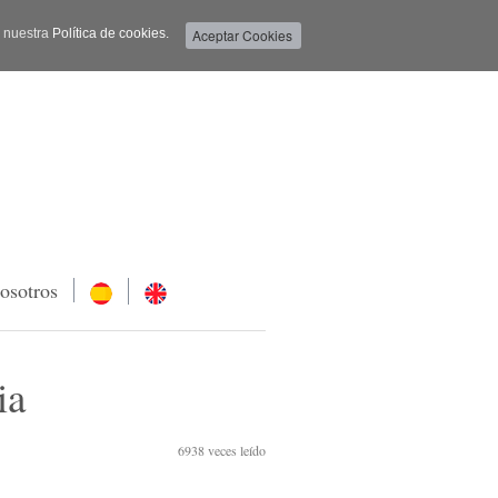
a nuestra
Política de cookies.
osotros
ia
6938
veces leído