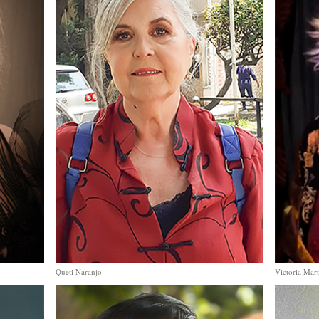
Queti Naranjo
Victoria Mart