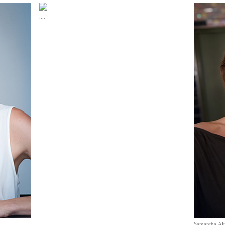
....
Samantha Al